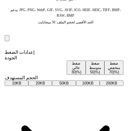
يدعم: JPG، PNG، WebP، GIF، SVG، AVIF، ICO، HEIF، HEIC، TIFF، BMP،
RAW، BMP
الحد الأقصى لحجم الملف: 50 ميجابايت
إعدادات الضغط
الجودة
ضغط
ضغط
ضغط
منخفض
متوسط
عالي
(30%)
(50%)
(70%)
الحجم المستهدف
10KB
20KB
50KB
100KB
200KB