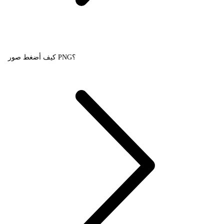
كيف أضغط صور PNG؟