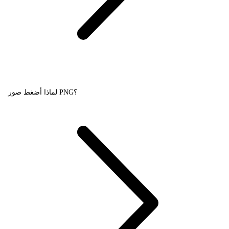
لماذا أضغط صور PNG؟