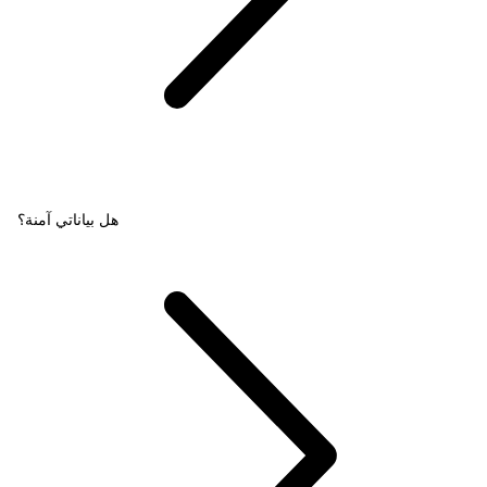
هل بياناتي آمنة؟