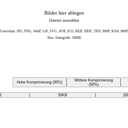
Bilder hier ablegen
Dateien auswählen
Unterstützt: JPG, PNG, WebP, GIF, SVG, AVIF, ICO, HEIF, HEIC, TIFF, BMP, RAW, BMP
Max. Dateigröße: 50MB
Mittlere Komprimierung
Hohe Komprimierung (30%)
(50%)
B
50KB
10