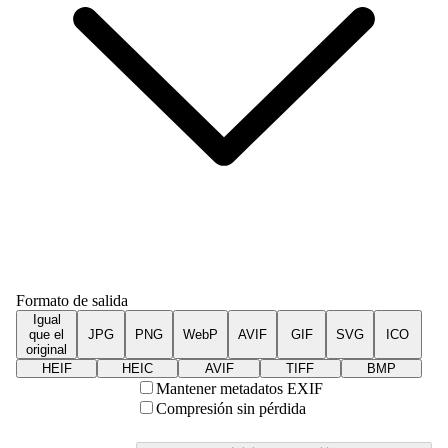
Formato de salida
Igual
que el
JPG
PNG
WebP
AVIF
GIF
SVG
ICO
original
HEIF
HEIC
AVIF
TIFF
BMP
Mantener metadatos EXIF
Compresión sin pérdida