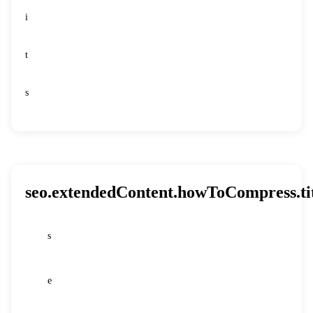
i
t
s
seo.extendedContent.howToCompress.ti
s
1
e
2