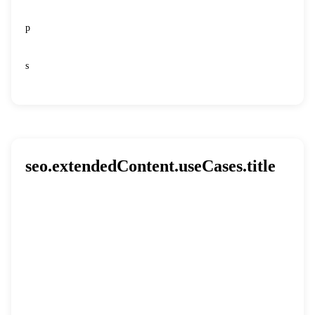
p
s
seo.extendedContent.useCases.title