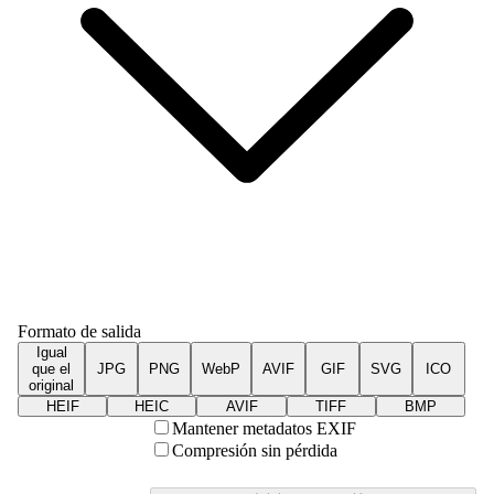
Formato de salida
Igual
que el
JPG
PNG
WebP
AVIF
GIF
SVG
ICO
original
HEIF
HEIC
AVIF
TIFF
BMP
Mantener metadatos EXIF
Compresión sin pérdida