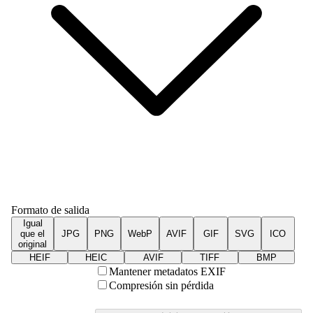
Formato de salida
Igual
que el
JPG
PNG
WebP
AVIF
GIF
SVG
ICO
original
HEIF
HEIC
AVIF
TIFF
BMP
Mantener metadatos EXIF
Compresión sin pérdida