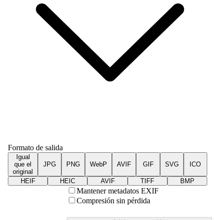
Formato de salida
Igual
que el
JPG
PNG
WebP
AVIF
GIF
SVG
ICO
original
HEIF
HEIC
AVIF
TIFF
BMP
Mantener metadatos EXIF
Compresión sin pérdida