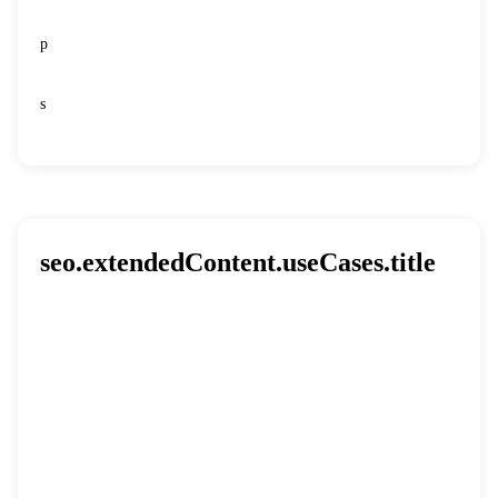
p
s
seo.extendedContent.useCases.title