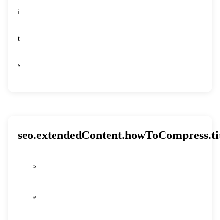
i
t
s
seo.extendedContent.howToCompress.ti
s
1
e
2