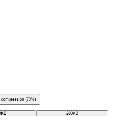
e compression (70%)
0KB
200KB