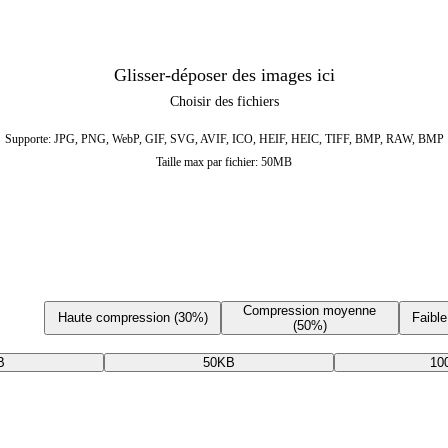
Glisser-déposer des images ici
Choisir des fichiers
Supporte: JPG, PNG, WebP, GIF, SVG, AVIF, ICO, HEIF, HEIC, TIFF, BMP, RAW, BMP
Taille max par fichier: 50MB
Compression moyenne
Haute compression (30%)
Faibl
(50%)
B
50KB
10