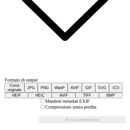
Formato di output
Come
JPG
PNG
WebP
AVIF
GIF
SVG
ICO
originale
HEIF
HEIC
AVIF
TIFF
BMP
Mantieni metadati EXIF
Compressione senza perdita
Avvia compressione