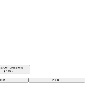
sa compressione
(70%)
0KB
200KB