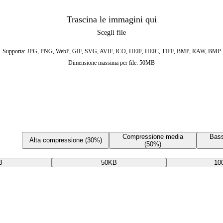
Trascina le immagini qui
Scegli file
Supporta: JPG, PNG, WebP, GIF, SVG, AVIF, ICO, HEIF, HEIC, TIFF, BMP, RAW, BMP
Dimensione massima per file: 50MB
Compressione media
Bas
Alta compressione (30%)
(50%)
B
50KB
10