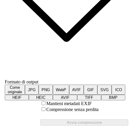
Formato di output
Come
JPG
PNG
WebP
AVIF
GIF
SVG
ICO
originale
HEIF
HEIC
AVIF
TIFF
BMP
Mantieni metadati EXIF
Compressione senza perdita
Avvia compressione