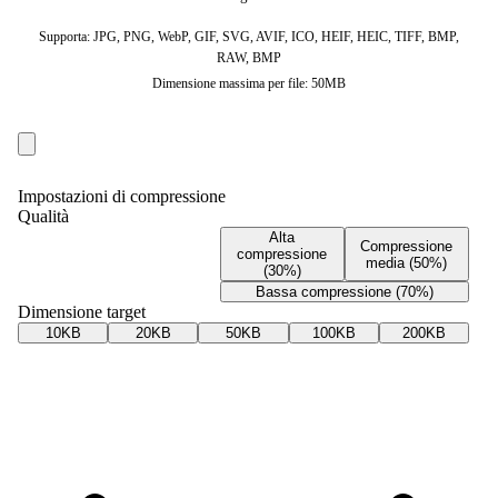
Supporta: JPG, PNG, WebP, GIF, SVG, AVIF, ICO, HEIF, HEIC, TIFF, BMP,
RAW, BMP
Dimensione massima per file: 50MB
Impostazioni di compressione
Qualità
Alta
Compressione
compressione
media (50%)
(30%)
Bassa compressione (70%)
Dimensione target
10KB
20KB
50KB
100KB
200KB