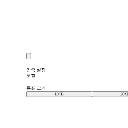
압축 설정
품질
목표 크기
10KB
20K