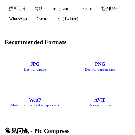
护照照片
网站
Instagram
LinkedIn
电子邮件
WhatsApp
Discord
X（Twitter）
Recommended Formats
JPG
PNG
Best for photos
Best for transparency
WebP
AVIF
Modern format, best compression
Next-gen format
常见问题 - Pic Compress