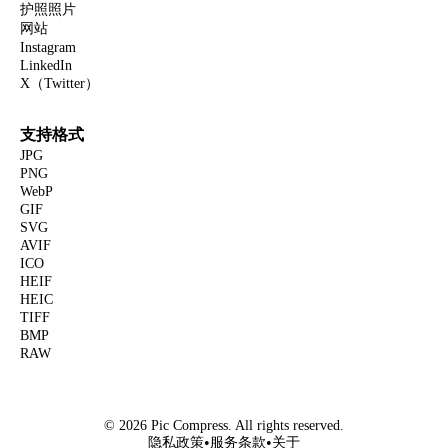
护照照片
网站
Instagram
LinkedIn
X（Twitter）
支持格式
JPG
PNG
WebP
GIF
SVG
AVIF
ICO
HEIF
HEIC
TIFF
BMP
RAW
© 2026 Pic Compress. All rights reserved.
•
•
隐私政策
服务条款
关于