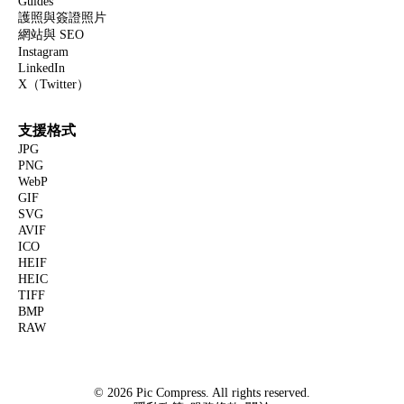
Guides
護照與簽證照片
網站與 SEO
Instagram
LinkedIn
X（Twitter）
支援格式
JPG
PNG
WebP
GIF
SVG
AVIF
ICO
HEIF
HEIC
TIFF
BMP
RAW
© 2026 Pic Compress. All rights reserved.