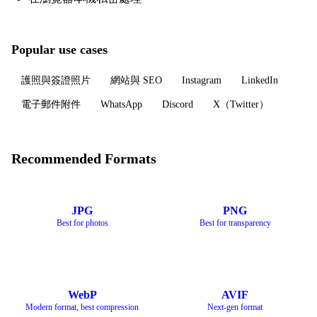
Popular use cases
護照與簽證照片
網站與 SEO
Instagram
LinkedIn
電子郵件附件
WhatsApp
Discord
X（Twitter）
Recommended Formats
JPG
PNG
Best for photos
Best for transparency
WebP
AVIF
Modern format, best compression
Next-gen format